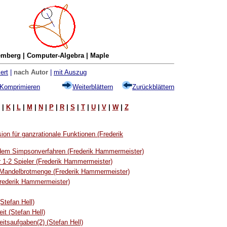
mberg | Computer-Algebra | Maple
ert
|
nach Autor
|
mit Auszug
Komprimieren
Weiterblättern
Zurückblättern
|
K
|
L
|
M
|
N
|
P
|
R
|
S
|
T
|
U
|
V
|
W
|
Z
on für ganzrationale Funktionen (Frederik
 dem Simpsonverfahren (Frederik Hammermeister)
 1-2 Spieler (Frederik Hammermeister)
e Mandelbrotmenge (Frederik Hammermeister)
(Frederik Hammermeister)
Stefan Hell)
it (Stefan Hell)
itsaufgaben(2) (Stefan Hell)