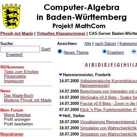
Physik mit Maple
|
Virtuelles Klassenzimmer
| CAS-Server Baden-Württe
Suche:
Ansichten:
Alle
|
nach Datum
|
Kategorisi
Start!
Neues Thema
Erweitern
Erweitert!
A
|
B
|
D
|
E
|
F
|
G
|
H
|
I
|
J
Willkommen
Tipps zum Einstieg
Hammermeister, Frederik
Pilotprojekte
Impressum
14.07.2000
Vollautomatische Kurvendiskussi
Hammermeister)
News
14.07.2000
Berechnung von Integralen mit
Das Maple-Buch
14.07.2000
WinSnake v0.8 Beta - Snake für
Moderne Physik mit Maple
14.07.2000
Fractal v0.8 Beta - Zoom in di
07.07.2000
Klick 'n Play Funktionsplotter 
Mein Forum
Meine Beiträge
Hell, Stefan
Profil anzeigen
18.07.2000
Visualisierung Riemannintegral (
Profil bearbeiten
18.07.2000
Simulation von Wahrscheinlichke
Registrieren
18.07.2000
Simulation von Wahrscheinlichke