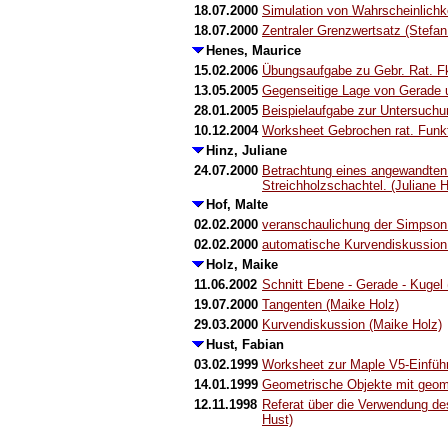
18.07.2000
Simulation von Wahrscheinlichke
18.07.2000
Zentraler Grenzwertsatz (Stefan 
Henes, Maurice
15.02.2006
Übungsaufgabe zu Gebr. Rat. Fk
13.05.2005
Gegenseitige Lage von Gerade 
28.01.2005
Beispielaufgabe zur Untersuchun
10.12.2004
Worksheet Gebrochen rat. Funk
Hinz, Juliane
24.07.2000
Betrachtung eines angewandten
Streichholzschachtel. (Juliane H
Hof, Malte
02.02.2000
veranschaulichung der Simpson 
02.02.2000
automatische Kurvendiskussion 
Holz, Maike
11.06.2002
Schnitt Ebene - Gerade - Kugel
19.07.2000
Tangenten (Maike Holz)
29.03.2000
Kurvendiskussion (Maike Holz)
Hust, Fabian
03.02.1999
Worksheet zur Maple V5-Einführ
14.01.1999
Geometrische Objekte mit geom
12.11.1998
Referat über die Verwendung d
Hust)