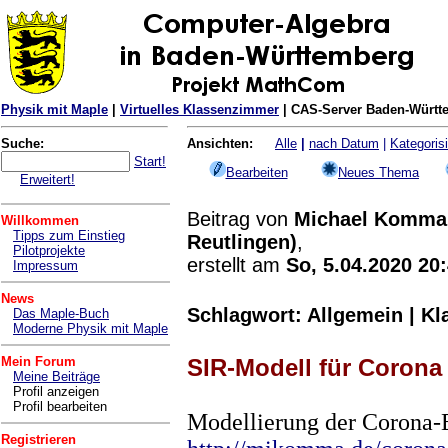
Physik mit Maple
|
Virtuelles Klassenzimmer
| CAS-Server Baden-Württe
Suche:
Ansichten:
Alle
|
nach Datum
|
Kategorisi
Start!
Bearbeiten
Neues Thema
Erweitert!
Beitrag von
Michael Komma
Willkommen
Tipps zum Einstieg
Reutlingen)
,
Pilotprojekte
erstellt am
So, 5.04.2020 20
Impressum
News
Schlagwort: Allgemein | Kl
Das Maple-Buch
Moderne Physik mit Maple
Mein Forum
SIR-Modell für Corona
Meine Beiträge
Profil anzeigen
Profil bearbeiten
Modellierung der Corona-
Registrieren