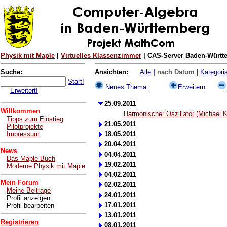
Physik mit Maple
|
Virtuelles Klassenzimmer
| CAS-Server Baden-Württe
Suche:
Ansichten:
Alle
|
nach Datum
|
Kategoris
Start!
Neues Thema
Erweitern
Erweitert!
25.09.2011
Willkommen
Harmonischer Oszillator (Michael
Tipps zum Einstieg
21.05.2011
Pilotprojekte
Impressum
18.05.2011
20.04.2011
News
04.04.2011
Das Maple-Buch
19.02.2011
Moderne Physik mit Maple
04.02.2011
Mein Forum
02.02.2011
Meine Beiträge
24.01.2011
Profil anzeigen
17.01.2011
Profil bearbeiten
13.01.2011
Registrieren
08.01.2011