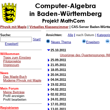
Physik mit Maple
|
Virtuelles Klassenzimmer
| CAS-Server Baden-Württe
Suche:
Ansichten:
Alle
|
nach Datum
|
Kategoris
Start!
Neues Thema
Erweitern
Erweitert!
25.10.2011
Willkommen
Ursprünge des Quantensprungs (M
Tipps zum Einstieg
25.09.2011
Pilotprojekte
Impressum
21.05.2011
18.05.2011
News
20.04.2011
Das Maple-Buch
04.04.2011
Moderne Physik mit Maple
19.02.2011
Mein Forum
04.02.2011
Meine Beiträge
02.02.2011
Profil anzeigen
24.01.2011
Profil bearbeiten
17.01.2011
Registrieren
13.01.2011