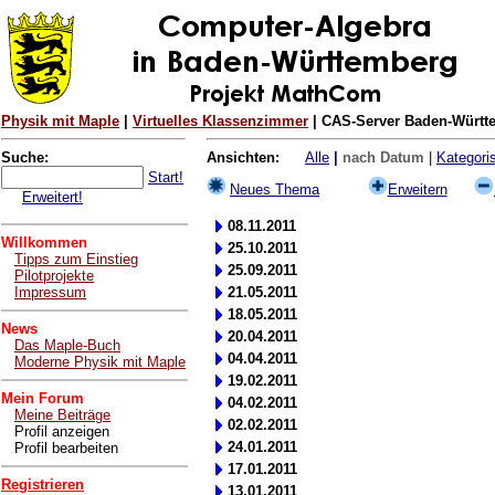
Physik mit Maple
|
Virtuelles Klassenzimmer
| CAS-Server Baden-Württe
Suche:
Ansichten:
Alle
|
nach Datum
|
Kategoris
Start!
Neues Thema
Erweitern
Erweitert!
08.11.2011
Willkommen
25.10.2011
Tipps zum Einstieg
25.09.2011
Pilotprojekte
Impressum
21.05.2011
18.05.2011
News
20.04.2011
Das Maple-Buch
04.04.2011
Moderne Physik mit Maple
19.02.2011
Mein Forum
04.02.2011
Meine Beiträge
02.02.2011
Profil anzeigen
24.01.2011
Profil bearbeiten
17.01.2011
Registrieren
13.01.2011