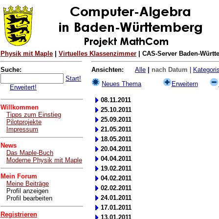
Physik mit Maple
|
Virtuelles Klassenzimmer
| CAS-Server Baden-Württe
Suche:
Ansichten:
Alle
|
nach Datum
|
Kategoris
Start!
Neues Thema
Erweitern
Erweitert!
08.11.2011
Willkommen
25.10.2011
Tipps zum Einstieg
25.09.2011
Pilotprojekte
Impressum
21.05.2011
18.05.2011
News
20.04.2011
Das Maple-Buch
04.04.2011
Moderne Physik mit Maple
19.02.2011
Mein Forum
04.02.2011
Meine Beiträge
02.02.2011
Profil anzeigen
24.01.2011
Profil bearbeiten
17.01.2011
Registrieren
13.01.2011