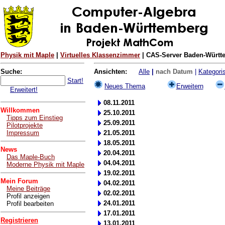
Physik mit Maple
|
Virtuelles Klassenzimmer
| CAS-Server Baden-Württe
Suche:
Ansichten:
Alle
|
nach Datum
|
Kategoris
Start!
Neues Thema
Erweitern
Erweitert!
08.11.2011
Willkommen
25.10.2011
Tipps zum Einstieg
25.09.2011
Pilotprojekte
Impressum
21.05.2011
18.05.2011
News
20.04.2011
Das Maple-Buch
04.04.2011
Moderne Physik mit Maple
19.02.2011
Mein Forum
04.02.2011
Meine Beiträge
02.02.2011
Profil anzeigen
24.01.2011
Profil bearbeiten
17.01.2011
Registrieren
13.01.2011