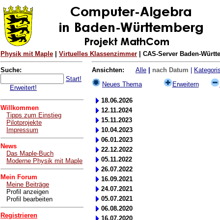
Physik mit Maple
|
Virtuelles Klassenzimmer
| CAS-Server Baden-Württe
Suche:
Ansichten:
Alle
|
nach Datum
|
Kategoris
Start!
Neues Thema
Erweitern
Erweitert!
18.06.2026
Willkommen
12.11.2024
Tipps zum Einstieg
15.11.2023
Pilotprojekte
Impressum
10.04.2023
06.01.2023
News
22.12.2022
Das Maple-Buch
05.11.2022
Moderne Physik mit Maple
26.07.2022
Mein Forum
16.09.2021
Meine Beiträge
24.07.2021
Profil anzeigen
05.07.2021
Profil bearbeiten
06.08.2020
Registrieren
16.07.2020