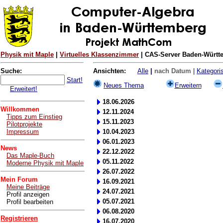
Physik mit Maple
|
Virtuelles Klassenzimmer
| CAS-Server Baden-Württe
Suche:
Ansichten:
Alle
|
nach Datum
|
Kategoris
Start!
Neues Thema
Erweitern
Erweitert!
18.06.2026
Willkommen
12.11.2024
Tipps zum Einstieg
15.11.2023
Pilotprojekte
Impressum
10.04.2023
06.01.2023
News
22.12.2022
Das Maple-Buch
05.11.2022
Moderne Physik mit Maple
26.07.2022
Mein Forum
16.09.2021
Meine Beiträge
24.07.2021
Profil anzeigen
05.07.2021
Profil bearbeiten
06.08.2020
Registrieren
16.07.2020