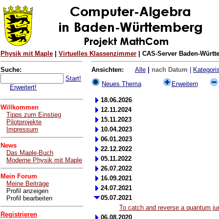
Physik mit Maple
|
Virtuelles Klassenzimmer
| CAS-Server Baden-Württe
Suche:
Ansichten:
Alle
|
nach Datum
|
Kategoris
Start!
Neues Thema
Erweitern
Erweitert!
18.06.2026
Willkommen
12.11.2024
Tipps zum Einstieg
15.11.2023
Pilotprojekte
Impressum
10.04.2023
06.01.2023
News
22.12.2022
Das Maple-Buch
05.11.2022
Moderne Physik mit Maple
26.07.2022
Mein Forum
16.09.2021
Meine Beiträge
24.07.2021
Profil anzeigen
05.07.2021
Profil bearbeiten
To catch and reverse a quantum j
Registrieren
06.08.2020