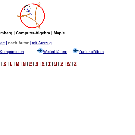
mberg | Computer-Algebra | Maple
ert
|
nach Autor
|
mit Auszug
Komprimieren
Weiterblättern
Zurückblättern
|
K
|
L
|
M
|
N
|
P
|
R
|
S
|
T
|
U
|
V
|
W
|
Z