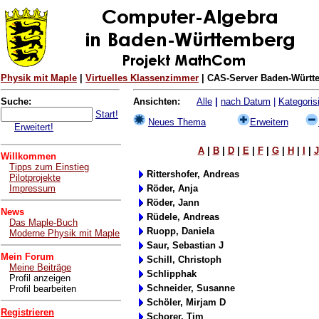
Physik mit Maple
|
Virtuelles Klassenzimmer
| CAS-Server Baden-Württe
Suche:
Ansichten:
Alle
|
nach Datum
|
Kategorisi
Start!
Neues Thema
Erweitern
Erweitert!
A
|
B
|
D
|
E
|
F
|
G
|
H
|
I
|
J
Willkommen
Tipps zum Einstieg
Rittershofer, Andreas
Pilotprojekte
Impressum
Röder, Anja
Röder, Jann
News
Rüdele, Andreas
Das Maple-Buch
Ruopp, Daniela
Moderne Physik mit Maple
Saur, Sebastian J
Mein Forum
Schill, Christoph
Meine Beiträge
Schlipphak
Profil anzeigen
Schneider, Susanne
Profil bearbeiten
Schöler, Mirjam D
Registrieren
Schorer, Tim