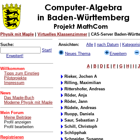
Physik mit Maple
|
Virtuelles Klassenzimmer
| CAS-Server Baden-Württe
Suche:
Ansichten:
Alle
|
nach Datum
|
Kategorisi
Start!
Neues Thema
Erweitern
Erweitert!
A
|
B
|
D
|
E
|
F
|
G
|
H
|
I
|
J
Willkommen
Tipps zum Einstieg
Rieker, Jochen A
Pilotprojekte
Impressum
Rilling, Maximilian
Rittershofer, Andreas
News
Röder, Anja
Das Maple-Buch
Röder, Jann
Moderne Physik mit Maple
Rüdele, Andreas
Mein Forum
Ruopp, Daniela
Meine Beiträge
Saur, Sebastian J
Profil anzeigen
Schill, Christoph
Profil bearbeiten
Schlipphak
Registrieren
Schneider, Susanne