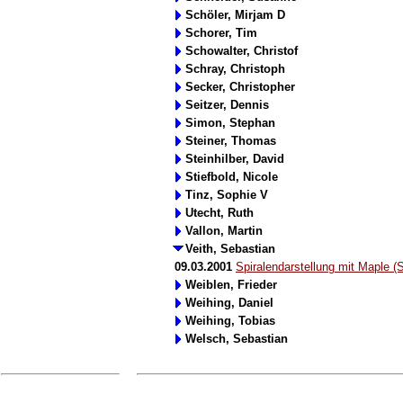
Schöler, Mirjam D
Schorer, Tim
Schowalter, Christof
Schray, Christoph
Secker, Christopher
Seitzer, Dennis
Simon, Stephan
Steiner, Thomas
Steinhilber, David
Stiefbold, Nicole
Tinz, Sophie V
Utecht, Ruth
Vallon, Martin
Veith, Sebastian
09.03.2001
Spiralendarstellung mit Maple (
Weiblen, Frieder
Weihing, Daniel
Weihing, Tobias
Welsch, Sebastian