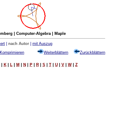
mberg | Computer-Algebra | Maple
ert
|
nach Autor
|
mit Auszug
Komprimieren
Weiterblättern
Zurückblättern
|
K
|
L
|
M
|
N
|
P
|
R
|
S
|
T
|
U
|
V
|
W
|
Z