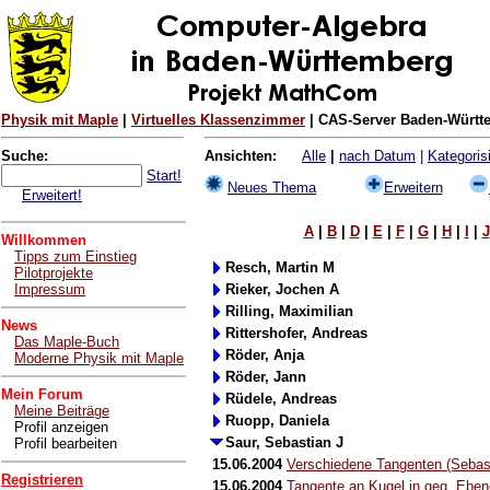
Physik mit Maple
|
Virtuelles Klassenzimmer
| CAS-Server Baden-Württe
Suche:
Ansichten:
Alle
|
nach Datum
|
Kategorisi
Start!
Neues Thema
Erweitern
Erweitert!
A
|
B
|
D
|
E
|
F
|
G
|
H
|
I
|
J
Willkommen
Tipps zum Einstieg
Resch, Martin M
Pilotprojekte
Impressum
Rieker, Jochen A
Rilling, Maximilian
News
Rittershofer, Andreas
Das Maple-Buch
Röder, Anja
Moderne Physik mit Maple
Röder, Jann
Mein Forum
Rüdele, Andreas
Meine Beiträge
Ruopp, Daniela
Profil anzeigen
Saur, Sebastian J
Profil bearbeiten
15.06.2004
Verschiedene Tangenten (Sebast
Registrieren
15.06.2004
Tangente an Kugel in geg. Eben