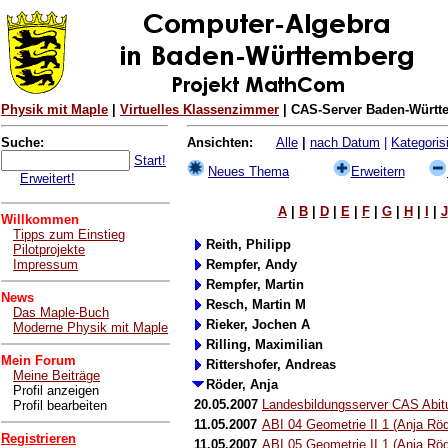
Physik mit Maple
|
Virtuelles Klassenzimmer
| CAS-Server Baden-Württe
Suche:
Ansichten:
Alle
|
nach Datum
|
Kategorisi
Start!
Neues Thema
Erweitern
Erweitert!
A
|
B
|
D
|
E
|
F
|
G
|
H
|
I
|
J
Willkommen
Tipps zum Einstieg
Reith, Philipp
Pilotprojekte
Impressum
Rempfer, Andy
Rempfer, Martin
News
Resch, Martin M
Das Maple-Buch
Rieker, Jochen A
Moderne Physik mit Maple
Rilling, Maximilian
Mein Forum
Rittershofer, Andreas
Meine Beiträge
Röder, Anja
Profil anzeigen
20.05.2007
Landesbildungsserver CAS Abitu
Profil bearbeiten
11.05.2007
ABI 04 Geometrie II 1 (Anja Röd
Registrieren
11.05.2007
ABI 05 Geometrie II 1 (Anja Röd