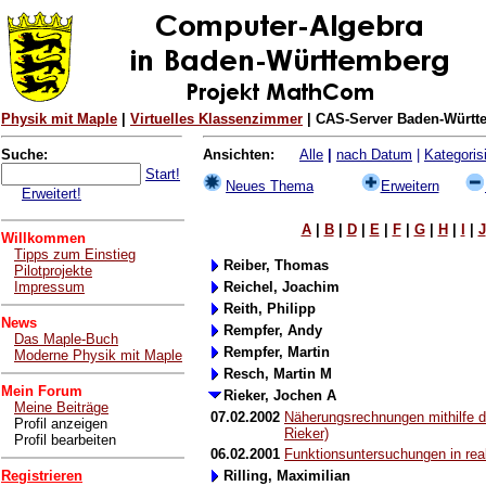
Physik mit Maple
|
Virtuelles Klassenzimmer
| CAS-Server Baden-Württe
Suche:
Ansichten:
Alle
|
nach Datum
|
Kategorisi
Start!
Neues Thema
Erweitern
Erweitert!
A
|
B
|
D
|
E
|
F
|
G
|
H
|
I
|
J
Willkommen
Tipps zum Einstieg
Reiber, Thomas
Pilotprojekte
Impressum
Reichel, Joachim
Reith, Philipp
News
Rempfer, Andy
Das Maple-Buch
Rempfer, Martin
Moderne Physik mit Maple
Resch, Martin M
Mein Forum
Rieker, Jochen A
Meine Beiträge
07.02.2002
Näherungsrechnungen mithilfe 
Profil anzeigen
Rieker)
Profil bearbeiten
06.02.2001
Funktionsuntersuchungen in rea
Registrieren
Rilling, Maximilian