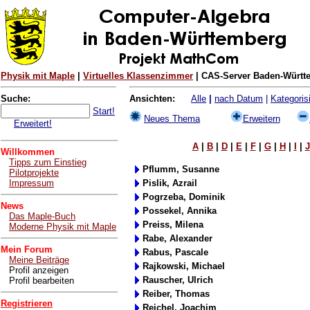
Physik mit Maple
|
Virtuelles Klassenzimmer
| CAS-Server Baden-Württe
Suche:
Ansichten:
Alle
|
nach Datum
|
Kategorisi
Start!
Neues Thema
Erweitern
Erweitert!
A
|
B
|
D
|
E
|
F
|
G
|
H
|
I
|
J
Willkommen
Tipps zum Einstieg
Pflumm, Susanne
Pilotprojekte
Impressum
Pislik, Azrail
Pogrzeba, Dominik
News
Possekel, Annika
Das Maple-Buch
Preiss, Milena
Moderne Physik mit Maple
Rabe, Alexander
Mein Forum
Rabus, Pascale
Meine Beiträge
Rajkowski, Michael
Profil anzeigen
Rauscher, Ulrich
Profil bearbeiten
Reiber, Thomas
Registrieren
Reichel, Joachim