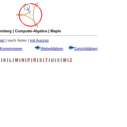
mberg | Computer-Algebra | Maple
ert
|
nach Autor
|
mit Auszug
Komprimieren
Weiterblättern
Zurückblättern
|
K
|
L
|
M
|
N
|
P
|
R
|
S
|
T
|
U
|
V
|
W
|
Z