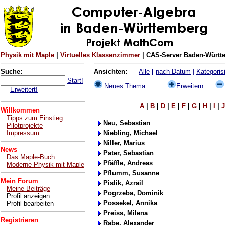
Physik mit Maple
|
Virtuelles Klassenzimmer
| CAS-Server Baden-Württe
Suche:
Ansichten:
Alle
|
nach Datum
|
Kategorisi
Start!
Neues Thema
Erweitern
Erweitert!
A
|
B
|
D
|
E
|
F
|
G
|
H
|
I
|
J
Willkommen
Tipps zum Einstieg
Neu, Sebastian
Pilotprojekte
Impressum
Niebling, Michael
Niller, Marius
News
Pater, Sebastian
Das Maple-Buch
Pfäffle, Andreas
Moderne Physik mit Maple
Pflumm, Susanne
Mein Forum
Pislik, Azrail
Meine Beiträge
Pogrzeba, Dominik
Profil anzeigen
Possekel, Annika
Profil bearbeiten
Preiss, Milena
Registrieren
Rabe, Alexander