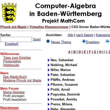
Physik mit Maple
|
Virtuelles Klassenzimmer
| CAS-Server Baden-Württe
Suche:
Ansichten:
Alle
|
nach Datum
|
Kategorisi
Start!
Neues Thema
Erweitern
Erweitert!
A
|
B
|
D
|
E
|
F
|
G
|
H
|
I
|
J
Willkommen
Tipps zum Einstieg
Neu, Sebastian
Pilotprojekte
Impressum
Niebling, Michael
Niller, Marius
News
Pater, Sebastian
Das Maple-Buch
Pfäffle, Andreas
Moderne Physik mit Maple
Pflumm, Susanne
Mein Forum
Pislik, Azrail
Meine Beiträge
Pogrzeba, Dominik
Profil anzeigen
Possekel, Annika
Profil bearbeiten
Preiss, Milena
Registrieren
Rabe, Alexander