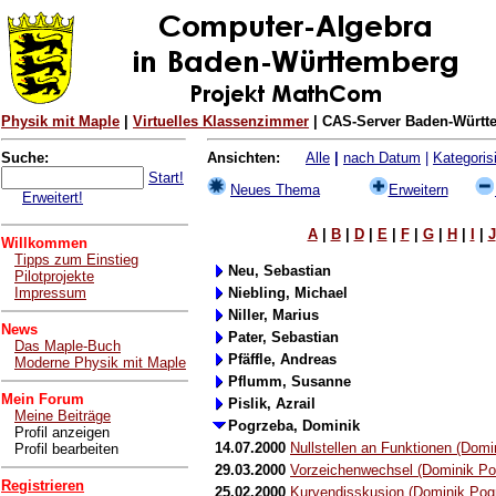
Physik mit Maple
|
Virtuelles Klassenzimmer
| CAS-Server Baden-Württe
Suche:
Ansichten:
Alle
|
nach Datum
|
Kategorisi
Start!
Neues Thema
Erweitern
Erweitert!
A
|
B
|
D
|
E
|
F
|
G
|
H
|
I
|
J
Willkommen
Tipps zum Einstieg
Neu, Sebastian
Pilotprojekte
Impressum
Niebling, Michael
Niller, Marius
News
Pater, Sebastian
Das Maple-Buch
Pfäffle, Andreas
Moderne Physik mit Maple
Pflumm, Susanne
Mein Forum
Pislik, Azrail
Meine Beiträge
Pogrzeba, Dominik
Profil anzeigen
14.07.2000
Nullstellen an Funktionen (Domi
Profil bearbeiten
29.03.2000
Vorzeichenwechsel (Dominik Po
Registrieren
25.02.2000
Kurvendisskusion (Dominik Pog