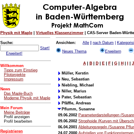
Physik mit Maple
|
Virtuelles Klassenzimmer
| CAS-Server Baden-Württe
Suche:
Ansichten:
Alle
|
nach Datum
|
Kategorisi
Start!
Neues Thema
Erweitern
Erweitert!
A
|
B
|
D
|
E
|
F
|
G
|
H
|
I
|
J
Willkommen
Tipps zum Einstieg
Müller, Kerstin
Pilotprojekte
Impressum
Neu, Sebastian
Niebling, Michael
News
Niller, Marius
Das Maple-Buch
Pater, Sebastian
Moderne Physik mit Maple
Pfäffle, Andreas
Mein Forum
Pflumm, Susanne
Meine Beiträge
09.06.2002
Parameterdarstellungen (Susan
Profil anzeigen
09.06.2002
Strophoide (Kurven mit Übersc
Profil bearbeiten
06.04.2001
Ableitungsregeln (Susanne Pfl
Registrieren
24.07.2000
Aufstellen von Funktionsterme