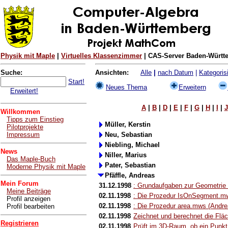
Physik mit Maple
|
Virtuelles Klassenzimmer
| CAS-Server Baden-Württe
Suche:
Ansichten:
Alle
|
nach Datum
|
Kategorisi
Start!
Neues Thema
Erweitern
Erweitert!
A
|
B
|
D
|
E
|
F
|
G
|
H
|
I
|
J
Willkommen
Tipps zum Einstieg
Müller, Kerstin
Pilotprojekte
Impressum
Neu, Sebastian
Niebling, Michael
News
Niller, Marius
Das Maple-Buch
Pater, Sebastian
Moderne Physik mit Maple
Pfäffle, Andreas
Mein Forum
31.12.1998
: Grundaufgaben zur Geometrie 
Meine Beiträge
02.11.1998
: Die Prozedur IsOnSegment.mw
Profil anzeigen
02.11.1998
: Die Prozedur area.mws (Andrea
Profil bearbeiten
02.11.1998
Zeichnet und berechnet die Fläc
Registrieren
02.11.1998
Prüft im 3D-Raum, ob ein Punkt a