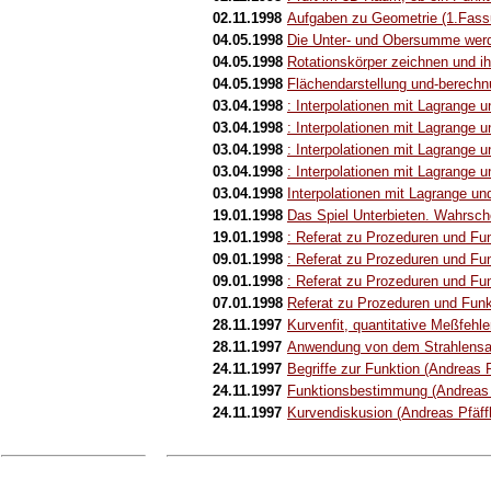
02.11.1998
Aufgaben zu Geometrie (1.Fassu
04.05.1998
Die Unter- und Obersumme werde
04.05.1998
Rotationskörper zeichnen und i
04.05.1998
Flächendarstellung und-berechnu
03.04.1998
: Interpolationen mit Lagrange 
03.04.1998
: Interpolationen mit Lagrange 
03.04.1998
: Interpolationen mit Lagrange 
03.04.1998
: Interpolationen mit Lagrange 
03.04.1998
Interpolationen mit Lagrange un
19.01.1998
Das Spiel Unterbieten. Wahrsche
19.01.1998
: Referat zu Prozeduren und Fun
09.01.1998
: Referat zu Prozeduren und Fun
09.01.1998
: Referat zu Prozeduren und Fun
07.01.1998
Referat zu Prozeduren und Funk
28.11.1997
Kurvenfit, quantitative Meßfehle
28.11.1997
Anwendung von dem Strahlensat
24.11.1997
Begriffe zur Funktion (Andreas P
24.11.1997
Funktionsbestimmung (Andreas 
24.11.1997
Kurvendiskusion (Andreas Pfäffl