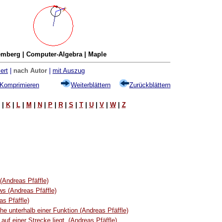
mberg | Computer-Algebra | Maple
ert
|
nach Autor
|
mit Auszug
Komprimieren
Weiterblättern
Zurückblättern
|
K
|
L
|
M
|
N
|
P
|
R
|
S
|
T
|
U
|
V
|
W
|
Z
(Andreas Pfäffle)
s (Andreas Pfäffle)
s Pfäffle)
he unterhalb einer Funktion (Andreas Pfäffle)
uf einer Strecke liegt. (Andreas Pfäffle)