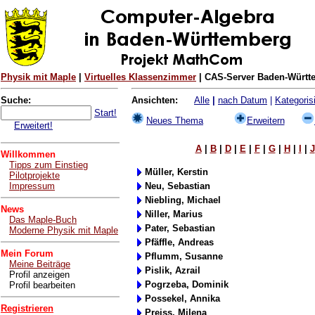
Physik mit Maple
|
Virtuelles Klassenzimmer
| CAS-Server Baden-Württe
Suche:
Ansichten:
Alle
|
nach Datum
|
Kategorisi
Start!
Neues Thema
Erweitern
Erweitert!
A
|
B
|
D
|
E
|
F
|
G
|
H
|
I
|
J
Willkommen
Tipps zum Einstieg
Müller, Kerstin
Pilotprojekte
Impressum
Neu, Sebastian
Niebling, Michael
News
Niller, Marius
Das Maple-Buch
Pater, Sebastian
Moderne Physik mit Maple
Pfäffle, Andreas
Mein Forum
Pflumm, Susanne
Meine Beiträge
Pislik, Azrail
Profil anzeigen
Pogrzeba, Dominik
Profil bearbeiten
Possekel, Annika
Registrieren
Preiss, Milena