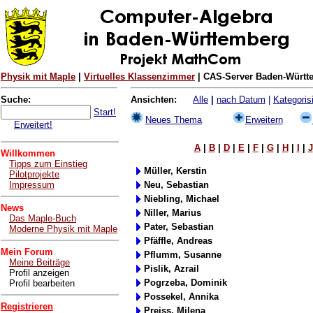
Physik mit Maple
|
Virtuelles Klassenzimmer
| CAS-Server Baden-Württe
Suche:
Ansichten:
Alle
|
nach Datum
|
Kategorisi
Start!
Neues Thema
Erweitern
Erweitert!
A
|
B
|
D
|
E
|
F
|
G
|
H
|
I
|
J
Willkommen
Tipps zum Einstieg
Müller, Kerstin
Pilotprojekte
Impressum
Neu, Sebastian
Niebling, Michael
News
Niller, Marius
Das Maple-Buch
Pater, Sebastian
Moderne Physik mit Maple
Pfäffle, Andreas
Mein Forum
Pflumm, Susanne
Meine Beiträge
Pislik, Azrail
Profil anzeigen
Pogrzeba, Dominik
Profil bearbeiten
Possekel, Annika
Registrieren
Preiss, Milena