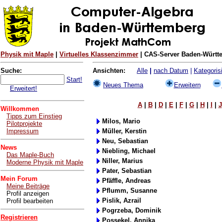
Physik mit Maple
|
Virtuelles Klassenzimmer
| CAS-Server Baden-Württe
Suche:
Ansichten:
Alle
|
nach Datum
|
Kategorisi
Start!
Neues Thema
Erweitern
Erweitert!
A
|
B
|
D
|
E
|
F
|
G
|
H
|
I
|
J
Willkommen
Tipps zum Einstieg
Milos, Mario
Pilotprojekte
Impressum
Müller, Kerstin
Neu, Sebastian
News
Niebling, Michael
Das Maple-Buch
Niller, Marius
Moderne Physik mit Maple
Pater, Sebastian
Mein Forum
Pfäffle, Andreas
Meine Beiträge
Pflumm, Susanne
Profil anzeigen
Pislik, Azrail
Profil bearbeiten
Pogrzeba, Dominik
Registrieren
Possekel, Annika