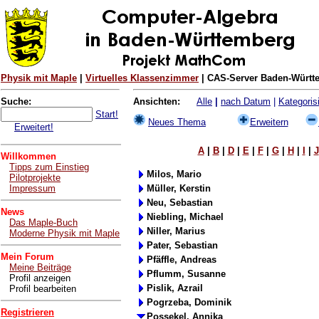
Physik mit Maple
|
Virtuelles Klassenzimmer
| CAS-Server Baden-Württe
Suche:
Ansichten:
Alle
|
nach Datum
|
Kategorisi
Start!
Neues Thema
Erweitern
Erweitert!
A
|
B
|
D
|
E
|
F
|
G
|
H
|
I
|
J
Willkommen
Tipps zum Einstieg
Milos, Mario
Pilotprojekte
Impressum
Müller, Kerstin
Neu, Sebastian
News
Niebling, Michael
Das Maple-Buch
Niller, Marius
Moderne Physik mit Maple
Pater, Sebastian
Mein Forum
Pfäffle, Andreas
Meine Beiträge
Pflumm, Susanne
Profil anzeigen
Pislik, Azrail
Profil bearbeiten
Pogrzeba, Dominik
Registrieren
Possekel, Annika