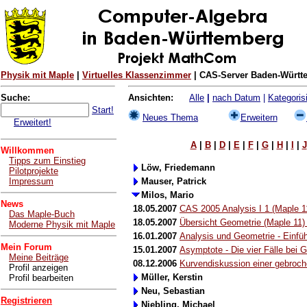
Physik mit Maple
|
Virtuelles Klassenzimmer
| CAS-Server Baden-Württe
Suche:
Ansichten:
Alle
|
nach Datum
|
Kategorisi
Start!
Neues Thema
Erweitern
Erweitert!
A
|
B
|
D
|
E
|
F
|
G
|
H
|
I
|
J
Willkommen
Tipps zum Einstieg
Löw, Friedemann
Pilotprojekte
Impressum
Mauser, Patrick
Milos, Mario
News
18.05.2007
CAS 2005 Analysis I 1 (Maple 11
Das Maple-Buch
18.05.2007
Übersicht Geometrie (Maple 11) 
Moderne Physik mit Maple
16.01.2007
Analysis und Geometrie - Einfüh
Mein Forum
15.01.2007
Asymptote - Die vier Fälle bei 
Meine Beiträge
08.12.2006
Kurvendiskussion einer gebroche
Profil anzeigen
Müller, Kerstin
Profil bearbeiten
Neu, Sebastian
Registrieren
Niebling, Michael