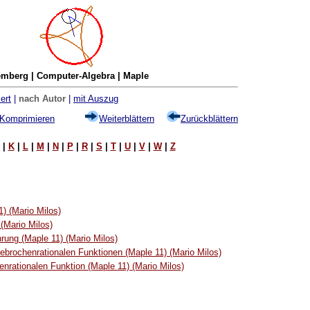
mberg | Computer-Algebra | Maple
ert
|
nach Autor
|
mit Auszug
Komprimieren
Weiterblättern
Zurückblättern
|
K
|
L
|
M
|
N
|
P
|
R
|
S
|
T
|
U
|
V
|
W
|
Z
) (Mario Milos)
(Mario Milos)
rung (Maple 11) (Mario Milos)
Gebrochenrationalen Funktionen (Maple 11) (Mario Milos)
nrationalen Funktion (Maple 11) (Mario Milos)