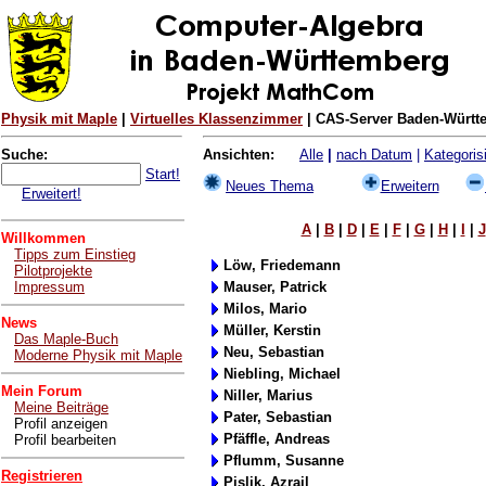
Physik mit Maple
|
Virtuelles Klassenzimmer
| CAS-Server Baden-Württe
Suche:
Ansichten:
Alle
|
nach Datum
|
Kategorisi
Start!
Neues Thema
Erweitern
Erweitert!
A
|
B
|
D
|
E
|
F
|
G
|
H
|
I
|
J
Willkommen
Tipps zum Einstieg
Löw, Friedemann
Pilotprojekte
Impressum
Mauser, Patrick
Milos, Mario
News
Müller, Kerstin
Das Maple-Buch
Neu, Sebastian
Moderne Physik mit Maple
Niebling, Michael
Mein Forum
Niller, Marius
Meine Beiträge
Pater, Sebastian
Profil anzeigen
Pfäffle, Andreas
Profil bearbeiten
Pflumm, Susanne
Registrieren
Pislik, Azrail