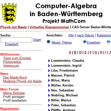
Physik mit Maple
|
Virtuelles Klassenzimmer
| CAS-Server Baden-Württe
Suche:
Ansichten:
Alle
|
nach Datum
|
Kategorisi
Start!
Neues Thema
Erweitern
Erweitert!
A
|
B
|
D
|
E
|
F
|
G
|
H
|
I
|
J
Willkommen
Tipps zum Einstieg
Loewenstein, Claudia
Pilotprojekte
Impressum
Loewenstein, Ingrid
Löw, Friedemann
News
Mauser, Patrick
Das Maple-Buch
Milos, Mario
Moderne Physik mit Maple
Müller, Kerstin
Mein Forum
Neu, Sebastian
Meine Beiträge
Niebling, Michael
Profil anzeigen
Niller, Marius
Profil bearbeiten
Pater, Sebastian
Registrieren
Pfäffle, Andreas