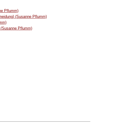
ne Pflumm)
hneidung) (Susanne Pflumm)
umm)
n (Susanne Pflumm)