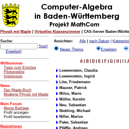
Physik mit Maple
|
Virtuelles Klassenzimmer
| CAS-Server Baden-Württe
Suche:
Ansichten:
Alle
|
nach Datum
|
Kategorisi
Start!
Neues Thema
Erweitern
Erweitert!
A
|
B
|
D
|
E
|
F
|
G
|
H
|
I
|
J
Willkommen
Tipps zum Einstieg
Loewenstein, Claudia
Pilotprojekte
Impressum
Loewenstein, Ingrid
Löw, Friedemann
News
Mauser, Patrick
Das Maple-Buch
Milos, Mario
Moderne Physik mit Maple
Müller, Kerstin
Mein Forum
Neu, Sebastian
Meine Beiträge
Niebling, Michael
Profil anzeigen
Niller, Marius
Profil bearbeiten
Pater, Sebastian
Registrieren
Pfäffle, Andreas