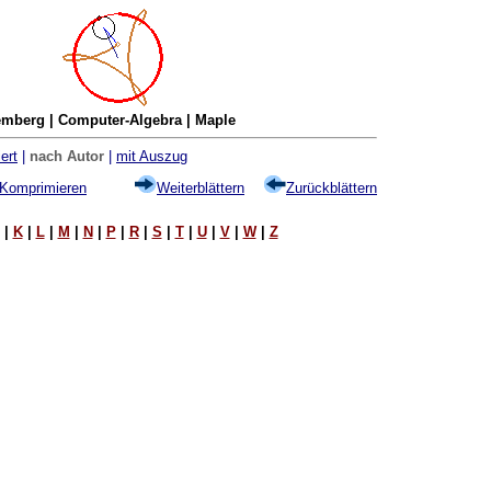
mberg | Computer-Algebra | Maple
ert
|
nach Autor
|
mit Auszug
Komprimieren
Weiterblättern
Zurückblättern
|
K
|
L
|
M
|
N
|
P
|
R
|
S
|
T
|
U
|
V
|
W
|
Z