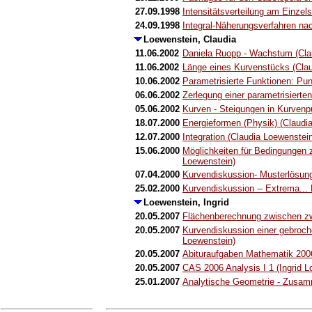
27.09.1998
Intensitätsverteilung am Einzels
24.09.1998
Integral-Näherungsverfahren na
Loewenstein, Claudia
11.06.2002
Daniela Ruopp - Wachstum (Cla
11.06.2002
Länge eines Kurvenstücks (Clau
10.06.2002
Parametrisierte Funktionen: Pu
06.06.2002
Zerlegung einer parametrisierte
05.06.2002
Kurven - Steigungen in Kurvenp
18.07.2000
Energieformen (Physik) (Claudi
12.07.2000
Integration (Claudia Loewenstei
15.06.2000
Möglichkeiten für Bedingungen
Loewenstein)
07.04.2000
Kurvendiskussion- Musterlösung
25.02.2000
Kurvendiskussion -- Extrema..
Loewenstein, Ingrid
20.05.2007
Flächenberechnung zwischen zw
20.05.2007
Kurvendiskussion einer gebroche
Loewenstein)
20.05.2007
Abituraufgaben Mathematik 2006
20.05.2007
CAS 2006 Analysis I 1 (Ingrid L
25.01.2007
Analytische Geometrie - Zusam