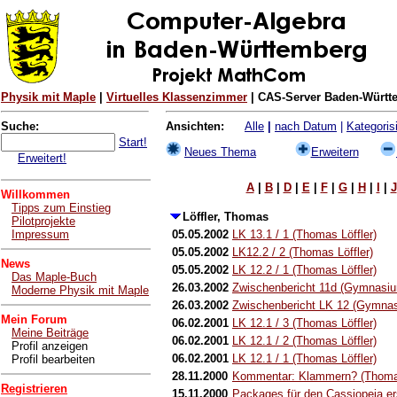
Physik mit Maple
|
Virtuelles Klassenzimmer
| CAS-Server Baden-Württe
Suche:
Ansichten:
Alle
|
nach Datum
|
Kategorisi
Start!
Neues Thema
Erweitern
Erweitert!
A
|
B
|
D
|
E
|
F
|
G
|
H
|
I
|
J
Willkommen
Tipps zum Einstieg
Löffler, Thomas
Pilotprojekte
Impressum
05.05.2002
LK 13.1 / 1 (Thomas Löffler)
05.05.2002
LK12.2 / 2 (Thomas Löffler)
News
05.05.2002
LK 12.2 / 1 (Thomas Löffler)
Das Maple-Buch
26.03.2002
Zwischenbericht 11d (Gymnasium
Moderne Physik mit Maple
26.03.2002
Zwischenbericht LK 12 (Gymnas
Mein Forum
06.02.2001
LK 12.1 / 3 (Thomas Löffler)
Meine Beiträge
06.02.2001
LK 12.1 / 2 (Thomas Löffler)
Profil anzeigen
06.02.2001
LK 12.1 / 1 (Thomas Löffler)
Profil bearbeiten
28.11.2000
Kommentar: Klammern? (Thomas
Registrieren
15.11.2000
Packages für den Cassiopeia ers