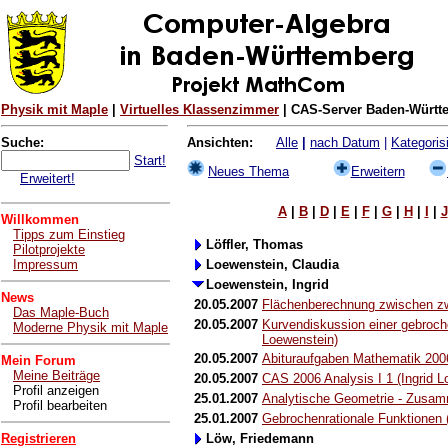
Physik mit Maple
|
Virtuelles Klassenzimmer
| CAS-Server Baden-Württe
Suche:
Ansichten:
Alle
|
nach Datum
|
Kategorisi
Start!
Neues Thema
Erweitern
Erweitert!
A
|
B
|
D
|
E
|
F
|
G
|
H
|
I
|
J
Willkommen
Tipps zum Einstieg
Löffler, Thomas
Pilotprojekte
Impressum
Loewenstein, Claudia
Loewenstein, Ingrid
News
20.05.2007
Flächenberechnung zwischen zw
Das Maple-Buch
20.05.2007
Kurvendiskussion einer gebroche
Moderne Physik mit Maple
Loewenstein)
20.05.2007
Abituraufgaben Mathematik 2006
Mein Forum
Meine Beiträge
20.05.2007
CAS 2006 Analysis I 1 (Ingrid L
Profil anzeigen
25.01.2007
Analytische Geometrie - Zusam
Profil bearbeiten
25.01.2007
Gebrochenrationale Funktionen (
Registrieren
Löw, Friedemann