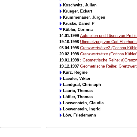
Koschwitz, Julian
Krueger, Eckart
Krummenauer, Jürgen
Kruske, Daniel P
Kübler, Corinna
14.01.1999
Aufstellen und Lösen von Probl
19.10.1998
Übersetzung von Carl Eberharts
03.04.1998
Grenzwertsätze2 (Corinna Küble
20.02.1998
Grenzwertsätze (Corinna Kübler
19.01.1998
: Geometrische Reihe: a)Grenzwe
19.12.1997
Geometrische Reihe: Grenzwert,
Kurz, Regine
Laeufer, Viktor
Landgraf, Christoph
Lauria, Thomas
Löffler, Thomas
Loewenstein, Claudia
Loewenstein, Ingrid
Löw, Friedemann