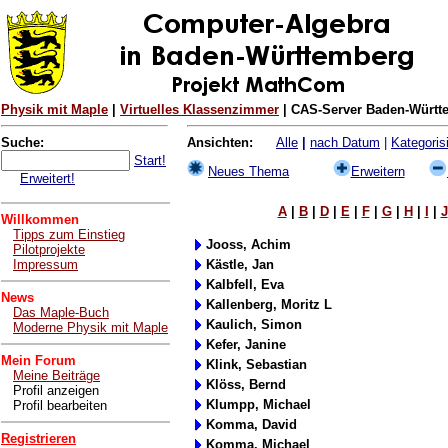
Physik mit Maple
|
Virtuelles Klassenzimmer
| CAS-Server Baden-Württe
Suche:
Ansichten:
Alle
|
nach Datum
|
Kategorisi
Start!
Neues Thema
Erweitern
Erweitert!
A
|
B
|
D
|
E
|
F
|
G
|
H
|
I
|
J
Willkommen
Tipps zum Einstieg
Jooss, Achim
Pilotprojekte
Impressum
Kästle, Jan
Kalbfell, Eva
News
Kallenberg, Moritz L
Das Maple-Buch
Kaulich, Simon
Moderne Physik mit Maple
Kefer, Janine
Mein Forum
Klink, Sebastian
Meine Beiträge
Klöss, Bernd
Profil anzeigen
Klumpp, Michael
Profil bearbeiten
Komma, David
Registrieren
Komma, Michael