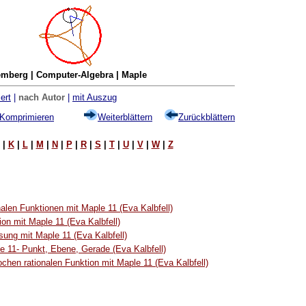
mberg | Computer-Algebra | Maple
ert
|
nach Autor
|
mit Auszug
Komprimieren
Weiterblättern
Zurückblättern
|
K
|
L
|
M
|
N
|
P
|
R
|
S
|
T
|
U
|
V
|
W
|
Z
alen Funktionen mit Maple 11 (Eva Kalbfell)
on mit Maple 11 (Eva Kalbfell)
ung mit Maple 11 (Eva Kalbfell)
e 11- Punkt, Ebene, Gerade (Eva Kalbfell)
chen rationalen Funktion mit Maple 11 (Eva Kalbfell)