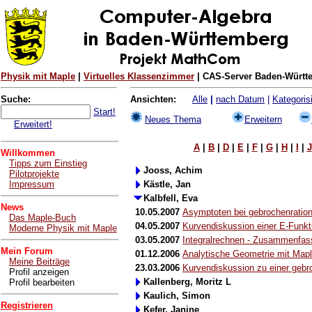
Physik mit Maple
|
Virtuelles Klassenzimmer
| CAS-Server Baden-Württe
Suche:
Ansichten:
Alle
|
nach Datum
|
Kategorisi
Start!
Neues Thema
Erweitern
Erweitert!
A
|
B
|
D
|
E
|
F
|
G
|
H
|
I
|
J
Willkommen
Tipps zum Einstieg
Jooss, Achim
Pilotprojekte
Impressum
Kästle, Jan
Kalbfell, Eva
News
10.05.2007
Asymptoten bei gebrochenration
Das Maple-Buch
04.05.2007
Kurvendiskussion einer E-Funkti
Moderne Physik mit Maple
03.05.2007
Integralrechnen - Zusammenfass
Mein Forum
01.12.2006
Analytische Geometrie mit Mapl
Meine Beiträge
23.03.2006
Kurvendiskussion zu einer gebro
Profil anzeigen
Kallenberg, Moritz L
Profil bearbeiten
Kaulich, Simon
Registrieren
Kefer, Janine