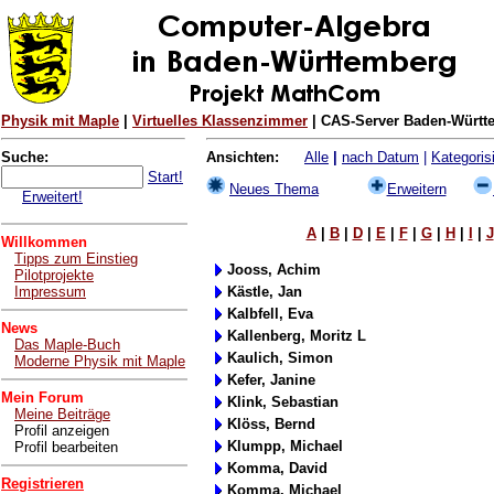
Physik mit Maple
|
Virtuelles Klassenzimmer
| CAS-Server Baden-Württe
Suche:
Ansichten:
Alle
|
nach Datum
|
Kategorisi
Start!
Neues Thema
Erweitern
Erweitert!
A
|
B
|
D
|
E
|
F
|
G
|
H
|
I
|
J
Willkommen
Tipps zum Einstieg
Jooss, Achim
Pilotprojekte
Impressum
Kästle, Jan
Kalbfell, Eva
News
Kallenberg, Moritz L
Das Maple-Buch
Kaulich, Simon
Moderne Physik mit Maple
Kefer, Janine
Mein Forum
Klink, Sebastian
Meine Beiträge
Klöss, Bernd
Profil anzeigen
Klumpp, Michael
Profil bearbeiten
Komma, David
Registrieren
Komma, Michael