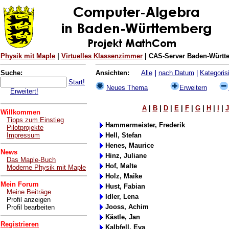
Physik mit Maple
|
Virtuelles Klassenzimmer
| CAS-Server Baden-Württe
Suche:
Ansichten:
Alle
|
nach Datum
|
Kategorisi
Start!
Neues Thema
Erweitern
Erweitert!
A
|
B
|
D
|
E
|
F
|
G
|
H
|
I
|
J
Willkommen
Tipps zum Einstieg
Hammermeister, Frederik
Pilotprojekte
Impressum
Hell, Stefan
Henes, Maurice
News
Hinz, Juliane
Das Maple-Buch
Hof, Malte
Moderne Physik mit Maple
Holz, Maike
Mein Forum
Hust, Fabian
Meine Beiträge
Idler, Lena
Profil anzeigen
Jooss, Achim
Profil bearbeiten
Kästle, Jan
Registrieren
Kalbfell, Eva