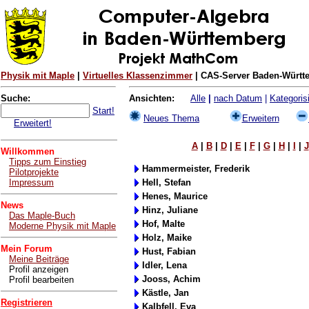
Physik mit Maple
|
Virtuelles Klassenzimmer
| CAS-Server Baden-Württe
Suche:
Ansichten:
Alle
|
nach Datum
|
Kategorisi
Start!
Neues Thema
Erweitern
Erweitert!
A
|
B
|
D
|
E
|
F
|
G
|
H
|
I
|
J
Willkommen
Tipps zum Einstieg
Hammermeister, Frederik
Pilotprojekte
Impressum
Hell, Stefan
Henes, Maurice
News
Hinz, Juliane
Das Maple-Buch
Hof, Malte
Moderne Physik mit Maple
Holz, Maike
Mein Forum
Hust, Fabian
Meine Beiträge
Idler, Lena
Profil anzeigen
Jooss, Achim
Profil bearbeiten
Kästle, Jan
Registrieren
Kalbfell, Eva