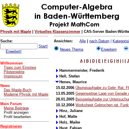
Physik mit Maple
|
Virtuelles Klassenzimmer
| CAS-Server Baden-Württe
Suche:
Ansichten:
Alle
|
nach Datum
|
Kategorisi
Start!
Neues Thema
Erweitern
Erweitert!
A
|
B
|
D
|
E
|
F
|
G
|
H
|
I
|
J
Willkommen
Tipps zum Einstieg
Hammermeister, Frederik
Pilotprojekte
Impressum
Hell, Stefan
Henes, Maurice
News
15.02.2006
Übungsaufgabe zu Gebr. Rat. Fk
Das Maple-Buch
13.05.2005
Gegenseitige Lage von Gerade 
Moderne Physik mit Maple
28.01.2005
Beispielaufgabe zur Untersuchun
Mein Forum
10.12.2004
Worksheet Gebrochen rat. Funk
Meine Beiträge
Hinz, Juliane
Profil anzeigen
Hof, Malte
Profil bearbeiten
Holz, Maike
Registrieren
Hust, Fabian