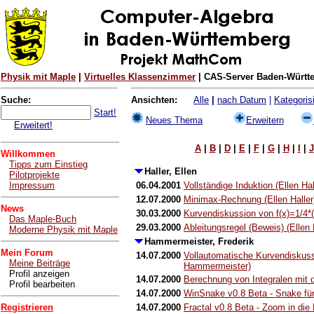
Physik mit Maple
|
Virtuelles Klassenzimmer
| CAS-Server Baden-Württe
Suche:
Ansichten:
Alle
|
nach Datum
|
Kategorisi
Start!
Neues Thema
Erweitern
Erweitert!
A
|
B
|
D
|
E
|
F
|
G
|
H
|
I
|
J
Willkommen
Tipps zum Einstieg
Haller, Ellen
Pilotprojekte
Impressum
06.04.2001
Vollständige Induktion (Ellen Hal
12.07.2000
Minimax-Rechnung (Ellen Haller
News
30.03.2000
Kurvendiskussion von f(x)=1/4*(1
Das Maple-Buch
29.03.2000
Ableitungsregel (Beweis) (Ellen 
Moderne Physik mit Maple
Hammermeister, Frederik
Mein Forum
14.07.2000
Vollautomatische Kurvendiskussi
Meine Beiträge
Hammermeister)
Profil anzeigen
14.07.2000
Berechnung von Integralen mit
Profil bearbeiten
14.07.2000
WinSnake v0.8 Beta - Snake für
Registrieren
14.07.2000
Fractal v0.8 Beta - Zoom in di