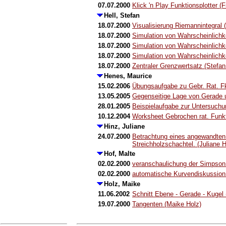
07.07.2000
Klick 'n Play Funktionsplotter 
Hell, Stefan
18.07.2000
Visualisierung Riemannintegral (
18.07.2000
Simulation von Wahrscheinlichke
18.07.2000
Simulation von Wahrscheinlichke
18.07.2000
Simulation von Wahrscheinlichke
18.07.2000
Zentraler Grenzwertsatz (Stefan 
Henes, Maurice
15.02.2006
Übungsaufgabe zu Gebr. Rat. Fk
13.05.2005
Gegenseitige Lage von Gerade 
28.01.2005
Beispielaufgabe zur Untersuchun
10.12.2004
Worksheet Gebrochen rat. Funk
Hinz, Juliane
24.07.2000
Betrachtung eines angewandten
Streichholzschachtel. (Juliane H
Hof, Malte
02.02.2000
veranschaulichung der Simpson 
02.02.2000
automatische Kurvendiskussion 
Holz, Maike
11.06.2002
Schnitt Ebene - Gerade - Kugel
19.07.2000
Tangenten (Maike Holz)