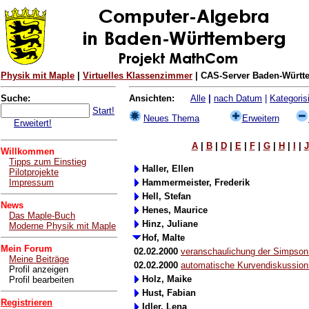
Physik mit Maple
|
Virtuelles Klassenzimmer
| CAS-Server Baden-Württe
Suche:
Ansichten:
Alle
|
nach Datum
|
Kategorisi
Start!
Neues Thema
Erweitern
Erweitert!
A
|
B
|
D
|
E
|
F
|
G
|
H
|
I
|
J
Willkommen
Tipps zum Einstieg
Haller, Ellen
Pilotprojekte
Impressum
Hammermeister, Frederik
Hell, Stefan
News
Henes, Maurice
Das Maple-Buch
Hinz, Juliane
Moderne Physik mit Maple
Hof, Malte
Mein Forum
02.02.2000
veranschaulichung der Simpson 
Meine Beiträge
02.02.2000
automatische Kurvendiskussion 
Profil anzeigen
Holz, Maike
Profil bearbeiten
Hust, Fabian
Registrieren
Idler, Lena