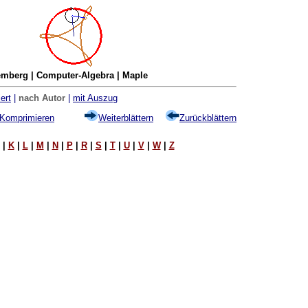
mberg | Computer-Algebra | Maple
ert
|
nach Autor
|
mit Auszug
Komprimieren
Weiterblättern
Zurückblättern
|
K
|
L
|
M
|
N
|
P
|
R
|
S
|
T
|
U
|
V
|
W
|
Z