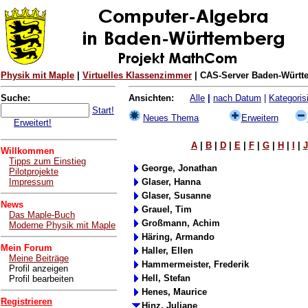
Physik mit Maple
|
Virtuelles Klassenzimmer
| CAS-Server Baden-Württe
Suche:
Ansichten:
Alle
|
nach Datum
|
Kategorisi
Start!
Neues Thema
Erweitern
Erweitert!
A
|
B
|
D
|
E
|
F
|
G
|
H
|
I
|
J
Willkommen
Tipps zum Einstieg
George, Jonathan
Pilotprojekte
Impressum
Glaser, Hanna
Glaser, Susanne
News
Grauel, Tim
Das Maple-Buch
Großmann, Achim
Moderne Physik mit Maple
Häring, Armando
Mein Forum
Haller, Ellen
Meine Beiträge
Hammermeister, Frederik
Profil anzeigen
Hell, Stefan
Profil bearbeiten
Henes, Maurice
Registrieren
Hinz, Juliane