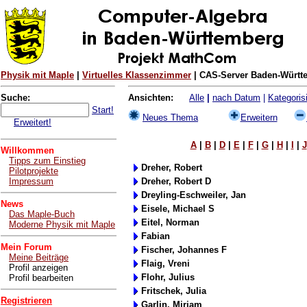
Physik mit Maple
|
Virtuelles Klassenzimmer
| CAS-Server Baden-Württe
Suche:
Ansichten:
Alle
|
nach Datum
|
Kategorisi
Start!
Neues Thema
Erweitern
Erweitert!
A
|
B
|
D
|
E
|
F
|
G
|
H
|
I
|
J
Willkommen
Tipps zum Einstieg
Dreher, Robert
Pilotprojekte
Impressum
Dreher, Robert D
Dreyling-Eschweiler, Jan
News
Eisele, Michael S
Das Maple-Buch
Eitel, Norman
Moderne Physik mit Maple
Fabian
Mein Forum
Fischer, Johannes F
Meine Beiträge
Flaig, Vreni
Profil anzeigen
Flohr, Julius
Profil bearbeiten
Fritschek, Julia
Registrieren
Garlin, Mirjam