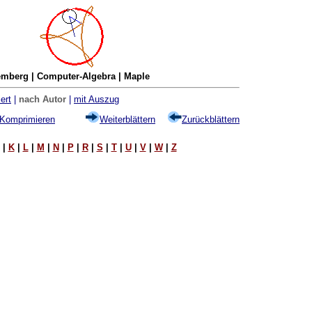
mberg | Computer-Algebra | Maple
ert
|
nach Autor
|
mit Auszug
Komprimieren
Weiterblättern
Zurückblättern
|
K
|
L
|
M
|
N
|
P
|
R
|
S
|
T
|
U
|
V
|
W
|
Z