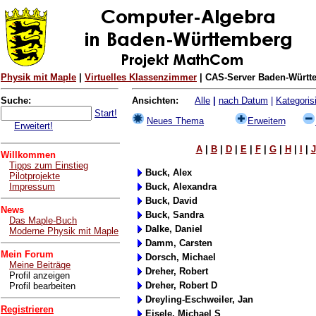
Physik mit Maple
|
Virtuelles Klassenzimmer
| CAS-Server Baden-Württe
Suche:
Ansichten:
Alle
|
nach Datum
|
Kategorisi
Start!
Neues Thema
Erweitern
Erweitert!
A
|
B
|
D
|
E
|
F
|
G
|
H
|
I
|
J
Willkommen
Tipps zum Einstieg
Buck, Alex
Pilotprojekte
Impressum
Buck, Alexandra
Buck, David
News
Buck, Sandra
Das Maple-Buch
Dalke, Daniel
Moderne Physik mit Maple
Damm, Carsten
Mein Forum
Dorsch, Michael
Meine Beiträge
Dreher, Robert
Profil anzeigen
Dreher, Robert D
Profil bearbeiten
Dreyling-Eschweiler, Jan
Registrieren
Eisele, Michael S