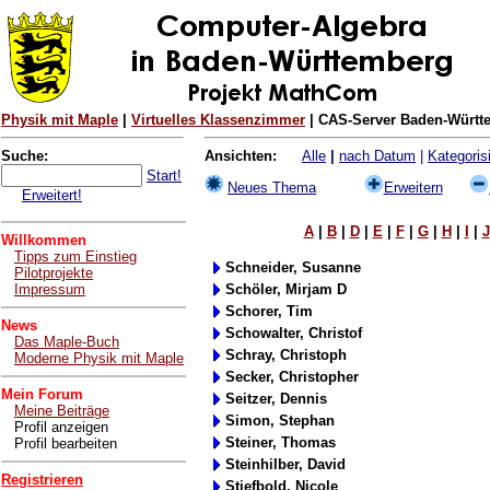
Physik mit Maple
|
Virtuelles Klassenzimmer
| CAS-Server Baden-Württe
Suche:
Ansichten:
Alle
|
nach Datum
|
Kategorisi
Start!
Neues Thema
Erweitern
Erweitert!
A
|
B
|
D
|
E
|
F
|
G
|
H
|
I
|
J
Willkommen
Tipps zum Einstieg
Schneider, Susanne
Pilotprojekte
Impressum
Schöler, Mirjam D
Schorer, Tim
News
Schowalter, Christof
Das Maple-Buch
Schray, Christoph
Moderne Physik mit Maple
Secker, Christopher
Mein Forum
Seitzer, Dennis
Meine Beiträge
Simon, Stephan
Profil anzeigen
Steiner, Thomas
Profil bearbeiten
Steinhilber, David
Registrieren
Stiefbold, Nicole