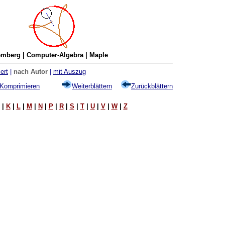
mberg | Computer-Algebra | Maple
ert
|
nach Autor
|
mit Auszug
Komprimieren
Weiterblättern
Zurückblättern
|
K
|
L
|
M
|
N
|
P
|
R
|
S
|
T
|
U
|
V
|
W
|
Z