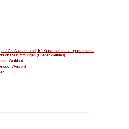
gel / Gauß /crossprod, b.) Kurvenscharen + gemeinsame
unktionsbestimmungen (Frieder Weiblen)
eder Weiblen)
Frieder Weiblen)
len)