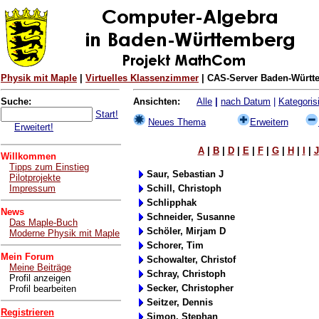
Physik mit Maple
|
Virtuelles Klassenzimmer
| CAS-Server Baden-Württe
Suche:
Ansichten:
Alle
|
nach Datum
|
Kategorisi
Start!
Neues Thema
Erweitern
Erweitert!
A
|
B
|
D
|
E
|
F
|
G
|
H
|
I
|
J
Willkommen
Tipps zum Einstieg
Saur, Sebastian J
Pilotprojekte
Impressum
Schill, Christoph
Schlipphak
News
Schneider, Susanne
Das Maple-Buch
Schöler, Mirjam D
Moderne Physik mit Maple
Schorer, Tim
Mein Forum
Schowalter, Christof
Meine Beiträge
Schray, Christoph
Profil anzeigen
Secker, Christopher
Profil bearbeiten
Seitzer, Dennis
Registrieren
Simon, Stephan