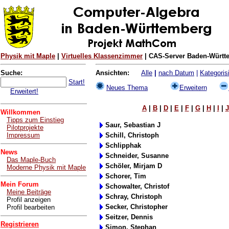
Physik mit Maple
|
Virtuelles Klassenzimmer
| CAS-Server Baden-Württe
Suche:
Ansichten:
Alle
|
nach Datum
|
Kategorisi
Start!
Neues Thema
Erweitern
Erweitert!
A
|
B
|
D
|
E
|
F
|
G
|
H
|
I
|
J
Willkommen
Tipps zum Einstieg
Saur, Sebastian J
Pilotprojekte
Impressum
Schill, Christoph
Schlipphak
News
Schneider, Susanne
Das Maple-Buch
Schöler, Mirjam D
Moderne Physik mit Maple
Schorer, Tim
Mein Forum
Schowalter, Christof
Meine Beiträge
Schray, Christoph
Profil anzeigen
Secker, Christopher
Profil bearbeiten
Seitzer, Dennis
Registrieren
Simon, Stephan