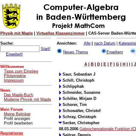
Physik mit Maple
|
Virtuelles Klassenzimmer
| CAS-Server Baden-Württe
Suche:
Ansichten:
Alle
|
nach Datum
|
Kategorisi
Start!
Neues Thema
Erweitern
Erweitert!
A
|
B
|
D
|
E
|
F
|
G
|
H
|
I
|
J
Willkommen
Tipps zum Einstieg
Saur, Sebastian J
Pilotprojekte
Impressum
Schill, Christoph
Schlipphak
News
Schneider, Susanne
Das Maple-Buch
Schöler, Mirjam D
Moderne Physik mit Maple
Schorer, Tim
Mein Forum
Schowalter, Christof
Meine Beiträge
Schray, Christoph
Profil anzeigen
Secker, Christopher
Profil bearbeiten
08.03.2006
Gebrochenrationale Funktion (C
Registrieren
Seitzer, Dennis