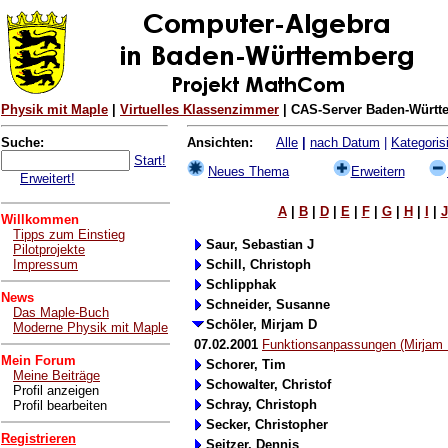
Physik mit Maple
|
Virtuelles Klassenzimmer
| CAS-Server Baden-Württe
Suche:
Ansichten:
Alle
|
nach Datum
|
Kategorisi
Start!
Neues Thema
Erweitern
Erweitert!
A
|
B
|
D
|
E
|
F
|
G
|
H
|
I
|
J
Willkommen
Tipps zum Einstieg
Saur, Sebastian J
Pilotprojekte
Impressum
Schill, Christoph
Schlipphak
News
Schneider, Susanne
Das Maple-Buch
Schöler, Mirjam D
Moderne Physik mit Maple
07.02.2001
Funktionsanpassungen (Mirjam 
Mein Forum
Schorer, Tim
Meine Beiträge
Schowalter, Christof
Profil anzeigen
Schray, Christoph
Profil bearbeiten
Secker, Christopher
Registrieren
Seitzer, Dennis