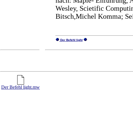
nach: Maple- Enführung, 
Wesley, Scietific Computi
Bitsch,Michel Komma; Sei
Der Befehl light
Der Befehl light.mw