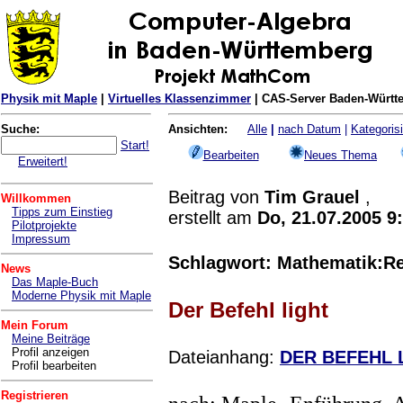
Physik mit Maple
|
Virtuelles Klassenzimmer
| CAS-Server Baden-Württe
Suche:
Ansichten:
Alle
|
nach Datum
|
Kategorisi
Start!
Bearbeiten
Neues Thema
Erweitert!
Beitrag von
Tim Grauel
,
Willkommen
Tipps zum Einstieg
erstellt am
Do, 21.07.2005 9
Pilotprojekte
Impressum
Schlagwort: Mathematik:Ref
News
Das Maple-Buch
Moderne Physik mit Maple
Der Befehl light
Mein Forum
Meine Beiträge
Profil anzeigen
Dateianhang:
DER BEFEHL 
Profil bearbeiten
Registrieren