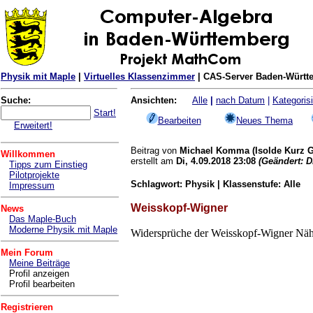
Physik mit Maple
|
Virtuelles Klassenzimmer
| CAS-Server Baden-Württe
Suche:
Ansichten:
Alle
|
nach Datum
|
Kategorisi
Start!
Bearbeiten
Neues Thema
Erweitert!
Beitrag von
Michael Komma
(Isolde Kurz
Willkommen
erstellt am
Di, 4.09.2018 23:08
(
Geändert:
Di
Tipps zum Einstieg
Pilotprojekte
Schlagwort: Physik | Klassenstufe: Alle
Impressum
Weisskopf-Wigner
News
Das Maple-Buch
Moderne Physik mit Maple
Widersprüche der Weisskopf-Wigner Nä
Mein Forum
Meine Beiträge
Profil anzeigen
Profil bearbeiten
Registrieren